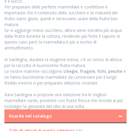
e il succo.
Per preparare delle perfette marmellate e confetture è
importante che il contenuto dello zucchero e la maturità del
frutto siano giusti, quindi è necessario usare della frutta ben
matura.
Se si aggiunge meno zucchero, allora viene estratta più acqua
dalla frutta durante la cottura, rendendo più forte il sapore; in
questo caso però la marmellata è più a rischio di
ammuffimento.
In Sardegna, durante la stagione estiva, c'è un senso di attesa
per la raccolta di buonissima frutta matura.
Le nostre mamme raccolgono
ciliegie
,
fragole
,
fichi
,
pesche
e
ne fanno buonissime marmellate da conservare per il lungo
freddo inverno o per preparare deliziose crostate.
Kara Sardegna vi propone una selezione tra le migliori
marmellate sarde, prodotte con frutta fresca che ricorda ai più
nostalgici la genuinità del cibo di una volta.
Guarda nel catalogo
Tutti gli articoli di questa categoria
(16)