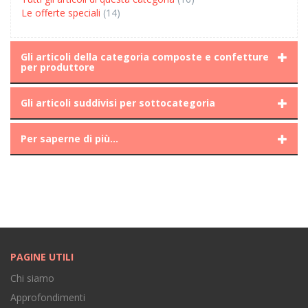
Le offerte speciali
(14)
Gli articoli della categoria composte e confetture
per produttore
Gli articoli suddivisi per sottocategoria
Per saperne di più...
PAGINE UTILI
Chi siamo
Approfondimenti