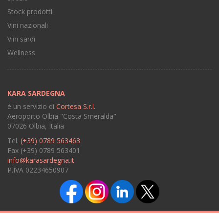
Stock prodotti
Vini nazionali
Vini sardi
Wellness
KARA SARDEGNA
è un servizio di
Cortesa S.r.l.
Aeroporto Olbia "Costa Smeralda"
07026 Olbia, Italia
Tel.
(+39) 0789 563463
Fax (+39) 0789 563401
info@karasardegna.it
P.IVA 02234650907