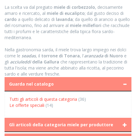
La scelta va dal pregiato
miele di corbezzolo
, decisamente
amaro e ricercato, al
miele di eucalipto
; dal gusto deciso di
cardo
a quello delicato di
lavanda
; da quello di arancio a quello
del rosmarino, fino ad arrivare al
miele millefiori
che racchiude
tutti i profumi e le caratteristiche della tipica flora sardo-
mediterranea.
Nella gastronomia sarda, il miele trova largo impiego nei dolci
come le
seadas
, il
torrone di Tonara
, l'
aranzada
di Nuoro
e
gli
acciuleddi
della Gallura
che rappresentano la tradizione di
tutta l'isola; ma viene anche abbinato alla ricotta, al pecorino
sardo e alle verdure fresche.
Guarda nel catalogo
Tutti gli articoli di questa categoria
(36)
Le offerte speciali
(14)
Gli articoli della categoria miele per produttore