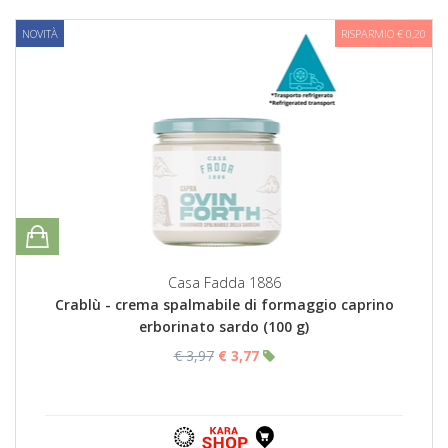
NOVITÀ
RISPARMIO € 0,20
Casa Fadda 1886
Crablù - crema spalmabile di formaggio caprino
erborinato sardo (100 g)
€ 3,97
€ 3,77