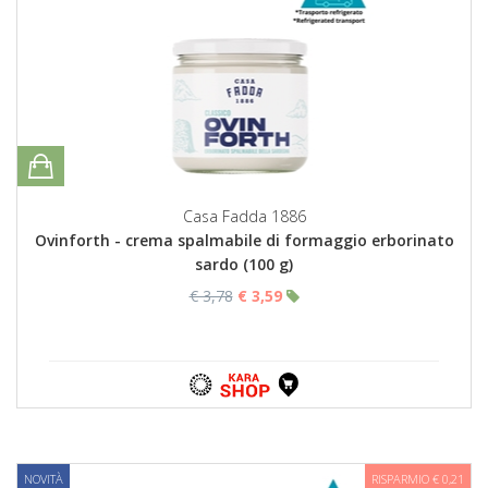
Casa Fadda 1886
Ovinforth - crema spalmabile di formaggio erborinato
sardo (100 g)
€ 3,78
€ 3,59
NOVITÀ
RISPARMIO € 0,21