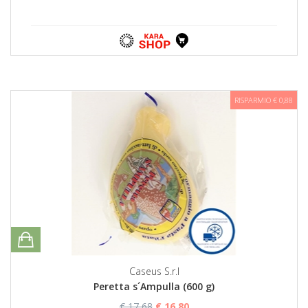
RISPARMIO € 0,88
Caseus S.r.l
Peretta s´Ampulla (600 g)
€ 17,68
€ 16,80