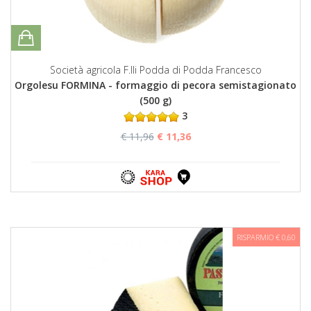
Società agricola F.lli Podda di Podda Francesco
Orgolesu FORMINA - formaggio di pecora semistagionato
(500 g)
3
€ 11,96
€ 11,36
RISPARMIO € 0,60