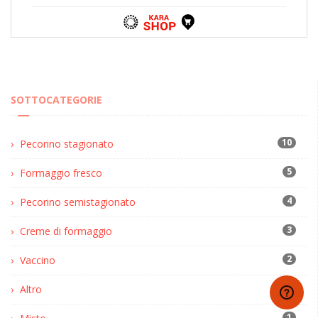
SOTTOCATEGORIE
10
Pecorino stagionato
5
Formaggio fresco
4
Pecorino semistagionato
3
Creme di formaggio
2
Vaccino
1
Altro
1