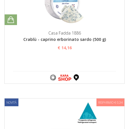
Casa Fadda 1886
Crablù - caprino erborinato sardo (500 g)
€ 14,16
NOVITÀ
RISPARMIO € 0,34