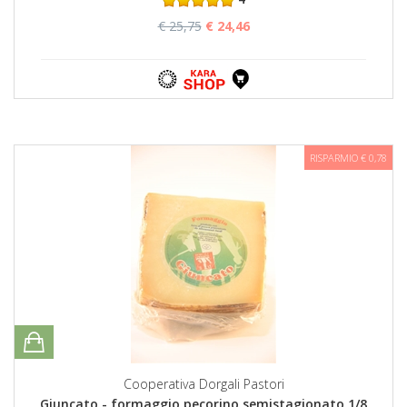
€ 25,75
€ 24,46
RISPARMIO € 0,78
Cooperativa Dorgali Pastori
Giuncato - formaggio pecorino semistagionato 1/8