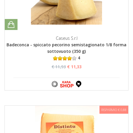
Caseus S.r.l
Badeconca - spiccato pecorino semistagionato 1/8 forma
sottovuoto (350 g)
4
€ 11,93
€ 11,33
RISPARMIO € 0,88