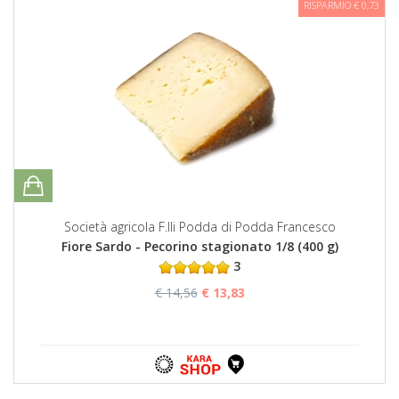
RISPARMIO € 0,73
Società agricola F.lli Podda di Podda Francesco
Fiore Sardo - Pecorino stagionato 1/8 (400 g)
3
€ 14,56
€ 13,83