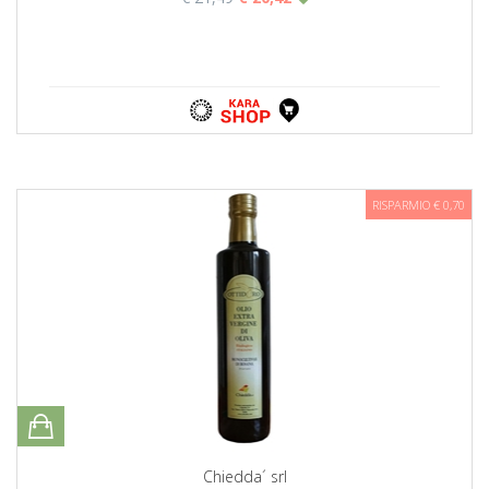
RISPARMIO € 0,70
Chiedda´ srl