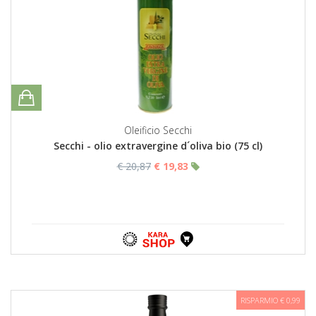
Oleificio Secchi
Secchi - olio extravergine d´oliva bio (75 cl)
€ 20,87
€ 19,83
RISPARMIO € 0,99