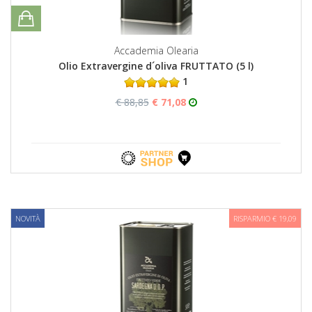
Accademia Olearia
Olio Extravergine d´oliva FRUTTATO (5 l)
1
€ 88,85
€ 71,08
NOVITÀ
RISPARMIO € 19,09