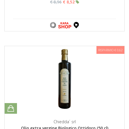
€ 8,96
€ 8,52
RISPARMIO € 0,62
Chiedda´ srl
Olio extra vergine Biologico Ottidoro (50 cl)