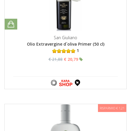
San Giuliano
Olio Extravergine d´oliva Primer (50 cl)
1
€ 21,88
€ 20,79
RISPARMIO € 1,21