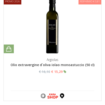
PROMO 2026
RISPARMIO € 0,81
Argiolas
Olio extravergine d´oliva iolao monoastuccio (50 cl)
€ 16,10
€ 15,29