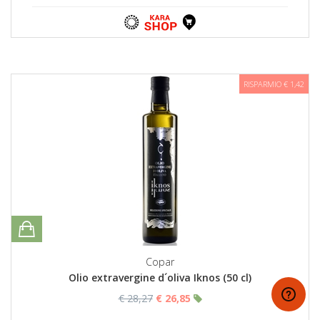
RISPARMIO € 1,42
Copar
Olio extravergine d´oliva Iknos (50 cl)
€ 28,27
€ 26,85