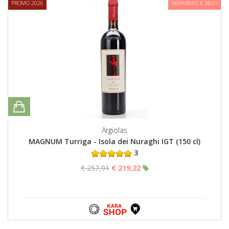
PROMO 2026
RISPARMIO € 38,69
Argiolas
MAGNUM Turriga - Isola dei Nuraghi IGT (150 cl)
3
€ 257,91
€ 219,22