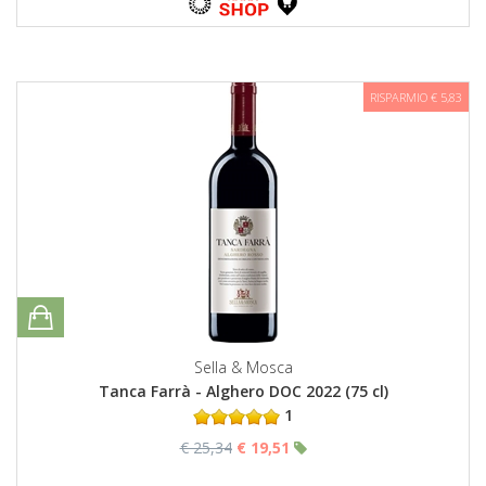
RISPARMIO € 5,83
Sella & Mosca
Tanca Farrà - Alghero DOC 2022 (75 cl)
1
€ 25,34
€ 19,51