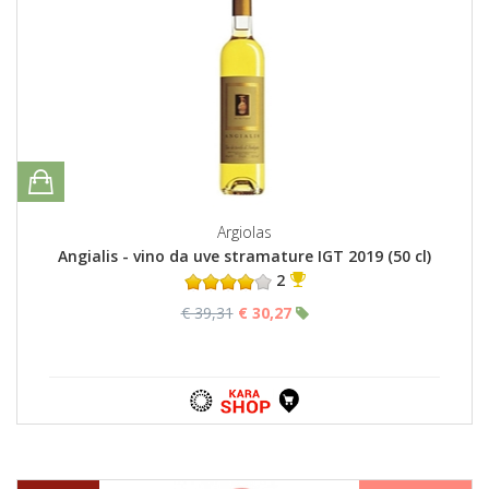
Argiolas
Angialis - vino da uve stramature IGT 2019 (50 cl)
2
€ 39,31
€ 30,27