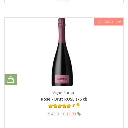
RISPARMIO € 10,08
Vigne Surrau
Rosè - Brut ROSE (75 cl)
3
€ 43,81
€ 33,73