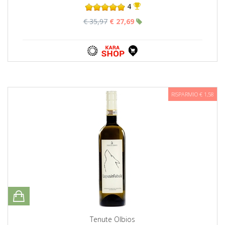
4
€ 35,97
€ 27,69
RISPARMIO € 1,58
Tenute Olbios