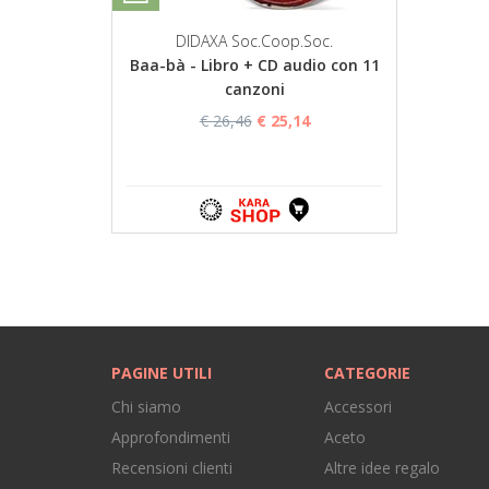
DIDAXA Soc.Coop.Soc.
Baa-bà - Libro + CD audio con 11
canzoni
€ 26,46
€ 25,14
PAGINE UTILI
CATEGORIE
Chi siamo
Accessori
Approfondimenti
Aceto
Recensioni clienti
Altre idee regalo