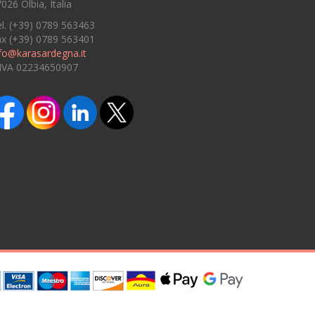
026 Olbia, Italia
l. (+39) 0789 563463
ax (+39) 0789 563401
fo@karasardegna.it
.IVA 02234650907