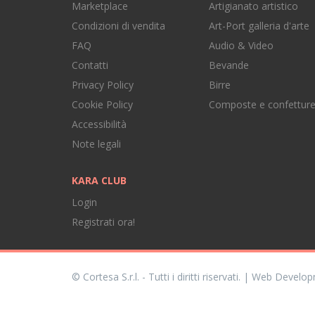
Marketplace
Artigianato artistico
Condizioni di vendita
Art-Port galleria d'arte
FAQ
Audio & Video
Contatti
Bevande
Privacy Policy
Birre
Cookie Policy
Composte e confettur
Accessibilità
Note legali
KARA CLUB
Login
Registrati ora!
© Cortesa S.r.l. - Tutti i diritti riservati. | Web Devel