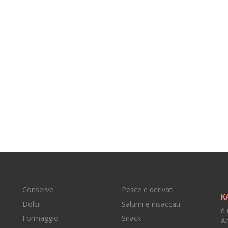
Conserve
Pesce e derivati
K
Dolci
Salumi e insaccati
è 
Formaggio
Snack
Ae