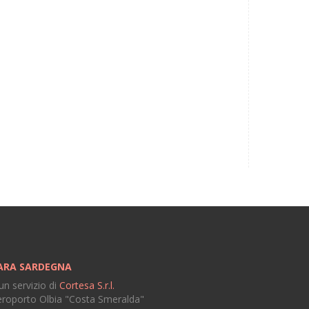
ARA SARDEGNA
un servizio di
Cortesa S.r.l.
roporto Olbia "Costa Smeralda"