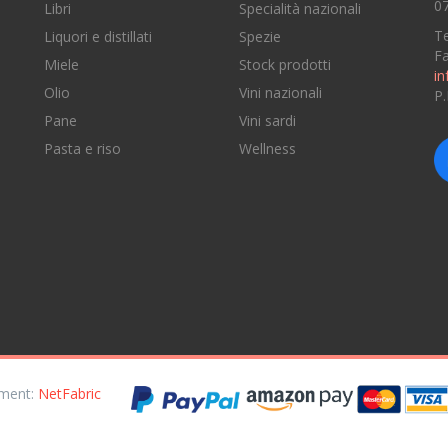
07
Libri
Specialità nazionali
Te
Liquori e distillati
Spezie
F
Miele
Stock prodotti
in
Olio
Vini nazionali
P
Pane
Vini sardi
e
Pasta e riso
Wellness
opment:
NetFabric