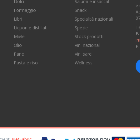
Dolci
Salumi e insaccati
è 
Formaggio
Snack
Ae
07
Libri
Specialità nazionali
Te
Liquori e distillati
Spezie
F
Miele
Stock prodotti
in
Olio
Vini nazionali
P
Pane
Vini sardi
e
Pasta e riso
Wellness
opment:
NetFabric