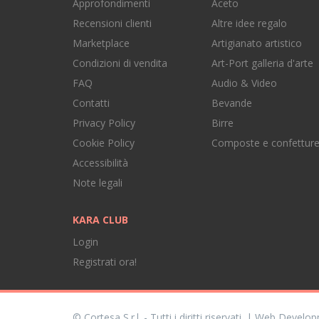
Approfondimenti
Aceto
Recensioni clienti
Altre idee regalo
Marketplace
Artigianato artistico
Condizioni di vendita
Art-Port galleria d'arte
FAQ
Audio & Video
Contatti
Bevande
Privacy Policy
Birre
Cookie Policy
Composte e confettur
Accessibilità
Note legali
KARA CLUB
Login
Registrati ora!
© Cortesa S.r.l. - Tutti i diritti riservati. | Web Devel