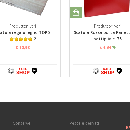
Produttori vari
Produttori vari
atola regalo legno TOP6
Scatola Rossa porta Panet
2
bottiglia cl.75
€ 4,84
€ 10,98
Conserve
Pesce e derivati
K