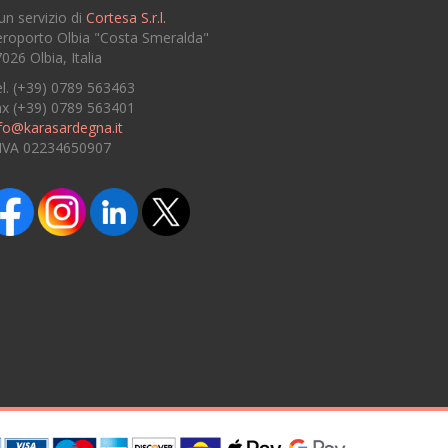
un servizio di
Cortesa S.r.l.
roporto Olbia "Costa Smeralda"
026 Olbia, Italia
l. (+39) 0789 563463
ax (+39) 0789 563401
fo@karasardegna.it
.IVA 02234650907