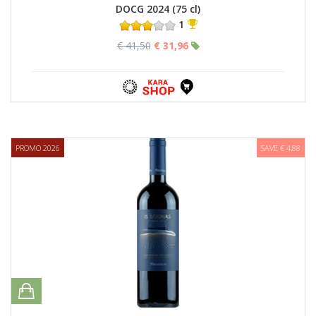
DOCG 2024 (75 cl)
1
€ 41,50
€ 31,96
PROMO 2026
SAVE € 4,88