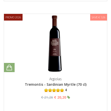
PROMO 2026
SAVE € 1,06
Argiolas
Tremontis - Sardinian Myrtle (70 cl)
4
€ 21,26
€ 20,20