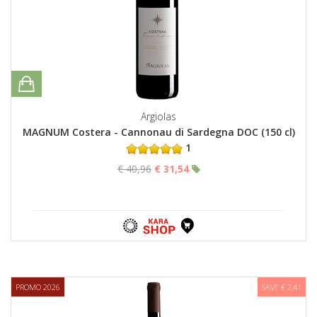
Argiolas
MAGNUM Costera - Cannonau di Sardegna DOC (150 cl)
1
€ 40,96
€ 31,54
PROMO 2026
SAVE € 2,41