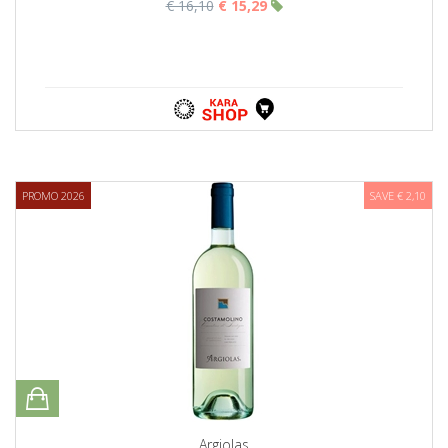
€ 16,10
€ 15,29
PROMO 2026
SAVE € 2,10
Argiolas