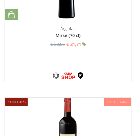
Argiolas
Mirse (70 cl)
€ 22,85
€ 21,71
PROMO 2026
SAVE € 1.140,22