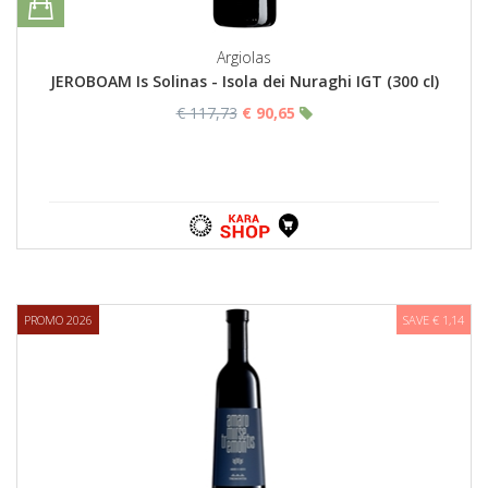
Argiolas
JEROBOAM Is Solinas - Isola dei Nuraghi IGT (300 cl)
€ 117,73
€ 90,65
PROMO 2026
SAVE € 1,14