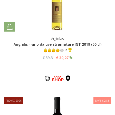
Argiolas
Angialis - vino da uve stramature IGT 2019 (50 cl)
2
€ 39,31
€ 30,27
PROMO 2026
SAVE € 2,83