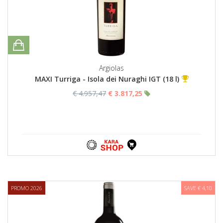
Argiolas
MAXI Turriga - Isola dei Nuraghi IGT (18 l)
€ 4.957,47
€ 3.817,25
PROMO 2026
SAVE € 4,10