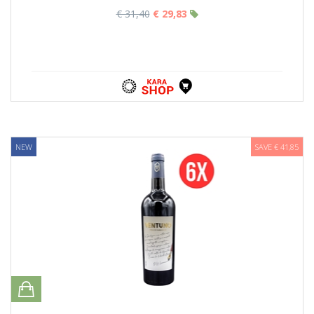
€ 31,40
€ 29,83
NEW
SAVE € 41,85