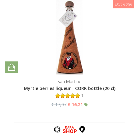
SAVE € 0,86
San Martino
Myrtle berries liqueur - CORK bottle (20 cl)
1
€ 17,07
€ 16,21