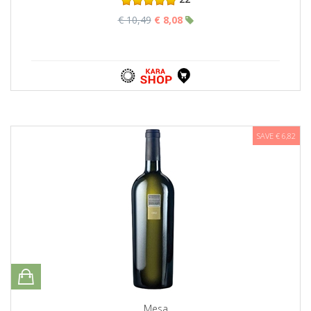
€ 10,49
€ 8,08
SAVE € 6,82
Mesa