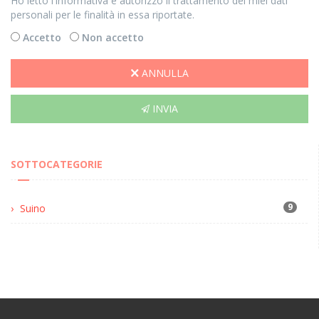
Ho letto l'informativa e autorizzo il trattamento dei miei dati
personali per le finalità in essa riportate.
Accetto
Non accetto
ANNULLA
INVIA
SOTTOCATEGORIE
9
Suino