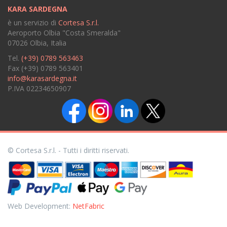
KARA SARDEGNA
è un servizio di
Cortesa S.r.l.
Aeroporto Olbia "Costa Smeralda"
07026 Olbia, Italia
Tel.
(+39) 0789 563463
Fax (+39) 0789 563401
info@karasardegna.it
P.IVA 02234650907
© Cortesa S.r.l. - Tutti i diritti riservati.
Web Development:
NetFabric