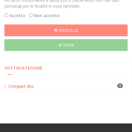
Ho letto l'informativa e autorizzo il trattamento dei miei dati
personali per le finalità in essa riportate.
Accetto
Non accetto
ANNULLA
INVIA
SOTTOCATEGORIE
1
Compact disc