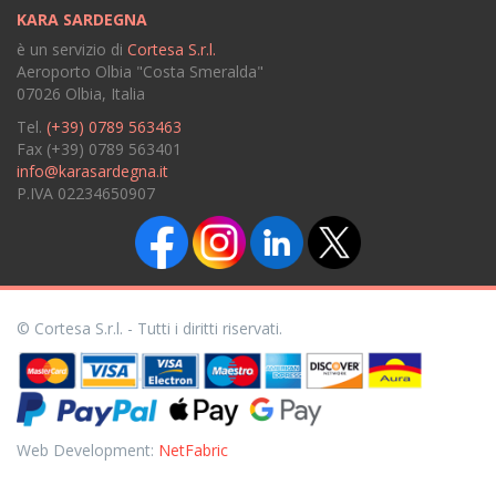
KARA SARDEGNA
è un servizio di
Cortesa S.r.l.
Aeroporto Olbia "Costa Smeralda"
07026 Olbia, Italia
Tel.
(+39) 0789 563463
Fax (+39) 0789 563401
info@karasardegna.it
P.IVA 02234650907
© Cortesa S.r.l. - Tutti i diritti riservati.
Web Development:
NetFabric