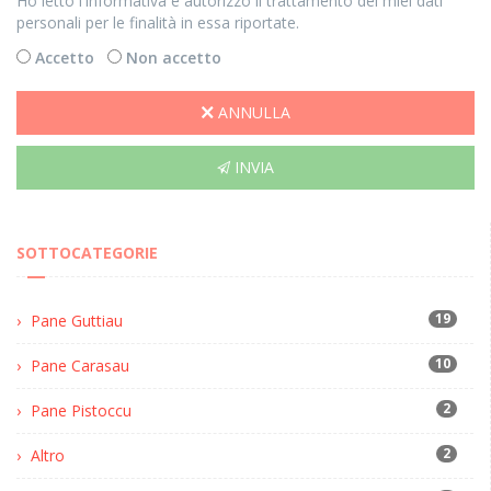
Ho letto l'informativa e autorizzo il trattamento dei miei dati
personali per le finalità in essa riportate.
Accetto
Non accetto
ANNULLA
INVIA
SOTTOCATEGORIE
19
Pane Guttiau
10
Pane Carasau
2
Pane Pistoccu
2
Altro