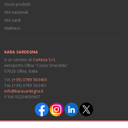
Stock prodotti
Vini nazionali
Vini sardi
Wellness
KARA SARDEGNA
è un servizio di
Cortesa S.r.l.
Aeroporto Olbia "Costa Smeralda"
07026 Olbia, Italia
Tel.
(+39) 0789 563463
Fax (+39) 0789 563401
info@karasardegna.it
P.IVA 02234650907