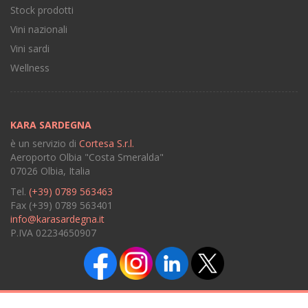
Stock prodotti
Vini nazionali
Vini sardi
Wellness
KARA SARDEGNA
è un servizio di
Cortesa S.r.l.
Aeroporto Olbia "Costa Smeralda"
07026 Olbia, Italia
Tel.
(+39) 0789 563463
Fax (+39) 0789 563401
info@karasardegna.it
P.IVA 02234650907