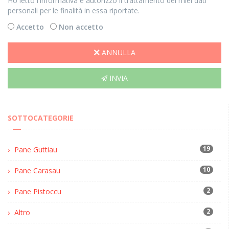
Ho letto l'informativa e autorizzo il trattamento dei miei dati
personali per le finalità in essa riportate.
Accetto
Non accetto
ANNULLA
INVIA
SOTTOCATEGORIE
19
Pane Guttiau
10
Pane Carasau
2
Pane Pistoccu
2
Altro