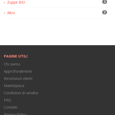
3
Zuppe BIO
2
Altro
PAGINE UTILI
Chi siamo
Approfondimenti
Recensioni clienti
Marketplace
Condizioni di vendita
FAQ
Contatti
Privacy Policy