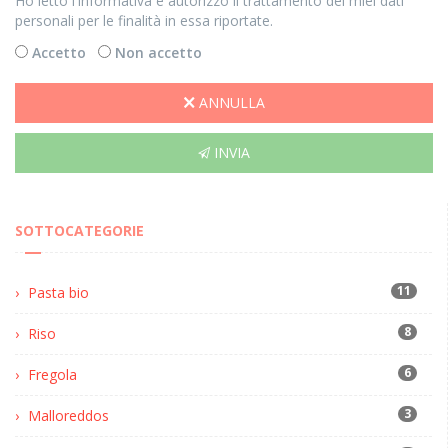
Ho letto l'informativa e autorizzo il trattamento dei miei dati
personali per le finalità in essa riportate.
Accetto
Non accetto
ANNULLA
INVIA
SOTTOCATEGORIE
11
Pasta bio
8
Riso
6
Fregola
3
Malloreddos