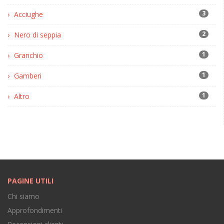
3
Acciughe
2
Nero di seppia
1
Granchio
1
Gamberi
1
Altro
PAGINE UTILI
Chi siamo
Approfondimenti