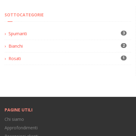
SOTTOCATEGORIE
3
Spumanti
2
Bianchi
1
Rosati
PAGINE UTILI
Chi siamo
Approfondimenti