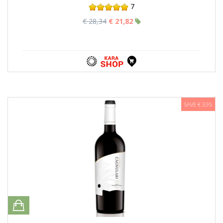
7
€ 28,34
€ 21,82
SAVE € 3,95