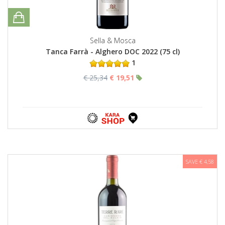
Sella & Mosca
Tanca Farrà - Alghero DOC 2022 (75 cl)
1
€ 25,34
€ 19,51
SAVE € 4,58