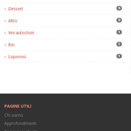
9
Dessert
9
Altro
1
Vini autoctoni
1
Bio
1
Liquorosi
PAGINE UTILI
Chi siamo
Approfondimenti