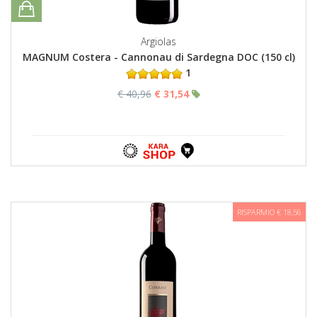
Argiolas
MAGNUM Costera - Cannonau di Sardegna DOC (150 cl)
1
€ 40,96
€ 31,54
RISPARMIO € 18,56