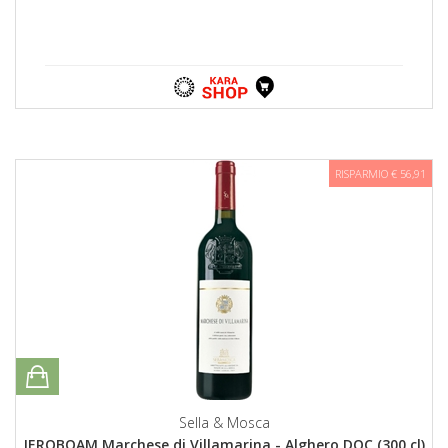
RISPARMIO € 56,91
Sella & Mosca
JEROBOAM Marchese di Villamarina - Alghero DOC (300 cl)