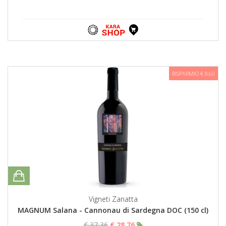
RISPARMIO € 8,60
Vigneti Zanatta
MAGNUM Salana - Cannonau di Sardegna DOC (150 cl)
€ 37,36
€ 28,76