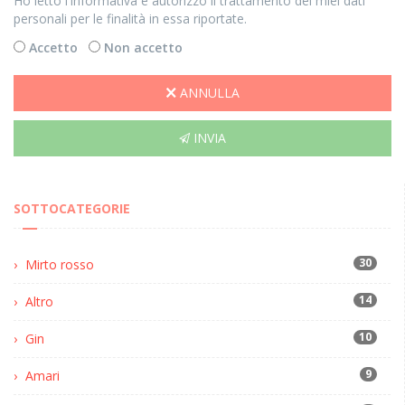
Ho letto l'informativa e autorizzo il trattamento dei miei dati
personali per le finalità in essa riportate.
Accetto
Non accetto
ANNULLA
INVIA
SOTTOCATEGORIE
30
Mirto rosso
14
Altro
10
Gin
9
Amari