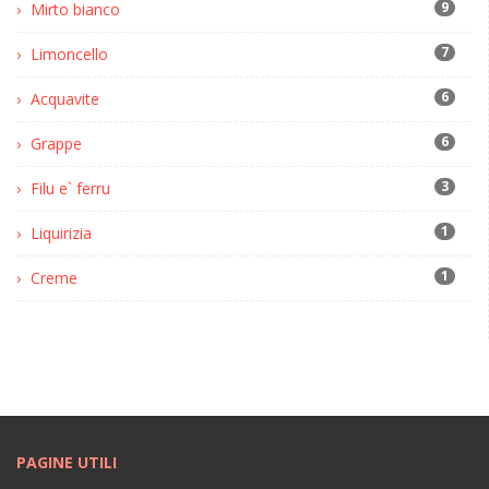
9
Mirto bianco
7
Limoncello
6
Acquavite
6
Grappe
3
Filu e` ferru
1
Liquirizia
1
Creme
PAGINE UTILI