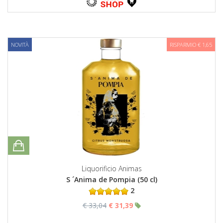
NOVITÀ
RISPARMIO € 1,65
Liquorificio Animas
S ´Anima de Pompia (50 cl)
2
€ 33,04
€ 31,39