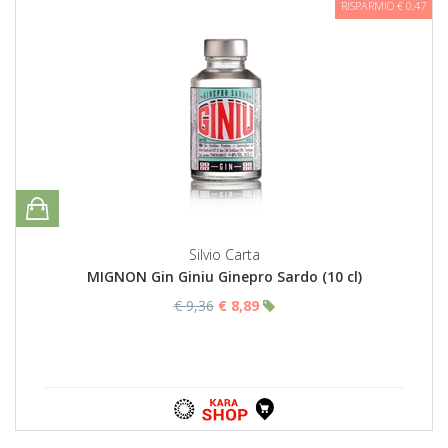
RISPARMIO € 0,47
Silvio Carta
MIGNON Gin Giniu Ginepro Sardo (10 cl)
€ 9,36
€ 8,89