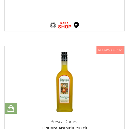
RISPARMIO € 1,61
Bresca Dorada
Liquore Arangiu (50 cl)