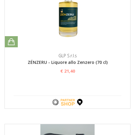
GLP S.r.l.s
ZÉNZERU - Liquore allo Zenzero (70 cl)
€ 21,40