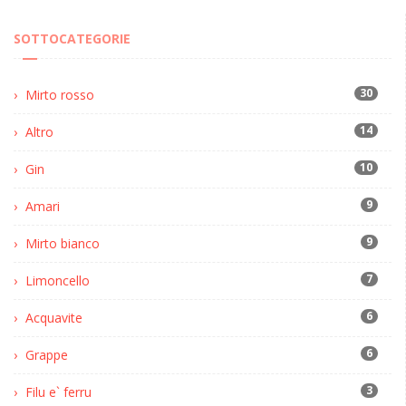
SOTTOCATEGORIE
30
Mirto rosso
14
Altro
10
Gin
9
Amari
9
Mirto bianco
7
Limoncello
6
Acquavite
6
Grappe
3
Filu e` ferru