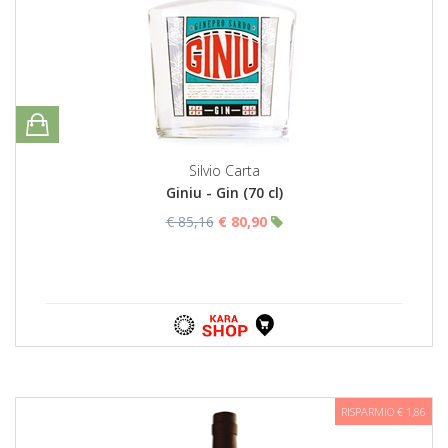
Silvio Carta
Giniu - Gin (70 cl)
€ 85,16
€ 80,90
RISPARMIO € 1,86