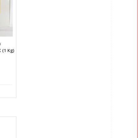
a
 (1 Kg)