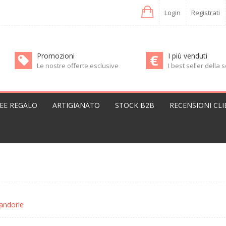
Login
Registrati
Promozioni
I più venduti
Le nostre offerte esclusive
I best seller della
DEE REGALO
ARTIGIANATO
STOCK B2B
RECENSIONI CLI
andorle