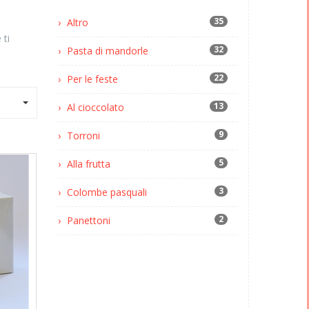
35
Altro
 ti
32
Pasta di mandorle
22
Per le feste
13
Al cioccolato
9
Torroni
5
Alla frutta
3
Colombe pasquali
2
Panettoni