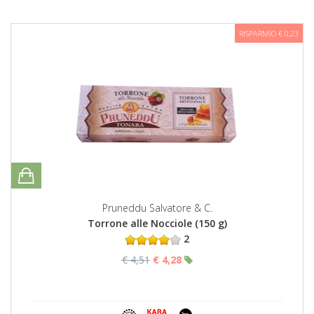
RISPARMIO € 0,23
Pruneddu Salvatore & C.
Torrone alle Nocciole (150 g)
2
€ 4,51
€ 4,28