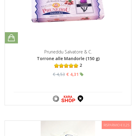
Pruneddu Salvatore & C.
Torrone alle Mandorle (150 g)
2
€ 4,53
€ 4,31
RISPARMIO € 0,25