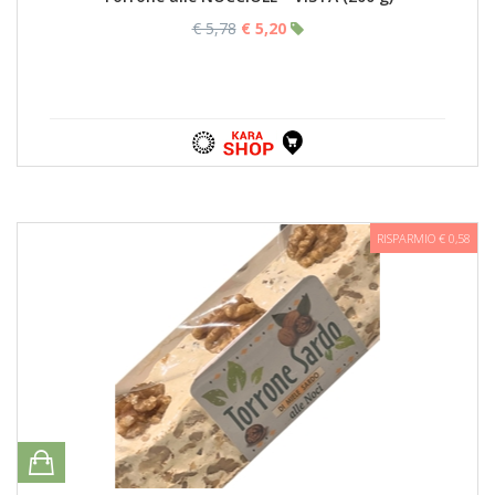
€ 5,78
€ 5,20
RISPARMIO € 0,58