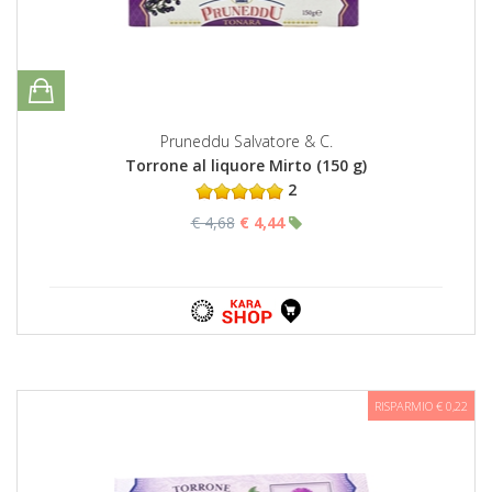
Pruneddu Salvatore & C.
Torrone al liquore Mirto (150 g)
2
€ 4,68
€ 4,44
RISPARMIO € 0,22