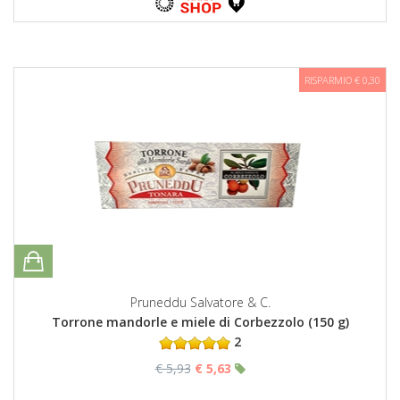
RISPARMIO € 0,30
Pruneddu Salvatore & C.
Torrone mandorle e miele di Corbezzolo (150 g)
2
€ 5,93
€ 5,63