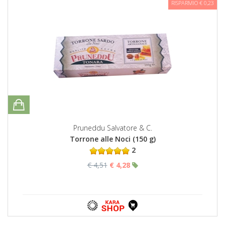
RISPARMIO € 0,23
Pruneddu Salvatore & C.
Torrone alle Noci (150 g)
2
€ 4,51
€ 4,28