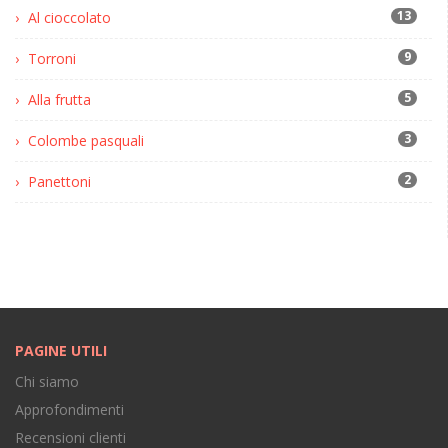
13
Al cioccolato
9
Torroni
5
Alla frutta
3
Colombe pasquali
2
Panettoni
PAGINE UTILI
Chi siamo
Approfondimenti
Recensioni clienti