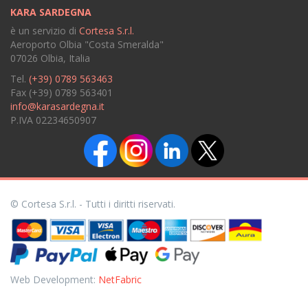
KARA SARDEGNA
è un servizio di
Cortesa S.r.l.
Aeroporto Olbia "Costa Smeralda"
07026 Olbia, Italia
Tel.
(+39) 0789 563463
Fax (+39) 0789 563401
info@karasardegna.it
P.IVA 02234650907
© Cortesa S.r.l. - Tutti i diritti riservati.
Web Development:
NetFabric