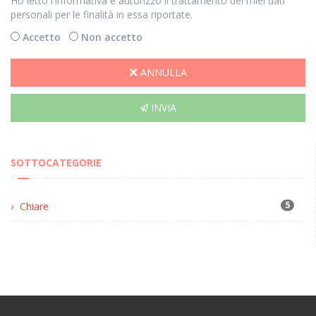
Ho letto l'informativa e autorizzo il trattamento dei miei dati
personali per le finalità in essa riportate.
Accetto
Non accetto
ANNULLA
INVIA
SOTTOCATEGORIE
5
Chiare