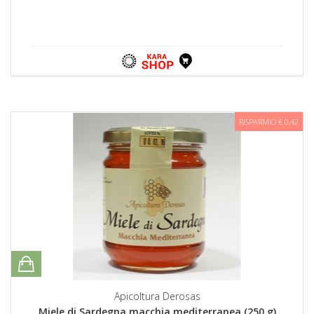
RISPARMIO € 0,42
Apicoltura Derosas
Miele di Sardegna macchia mediterranea (250 g)