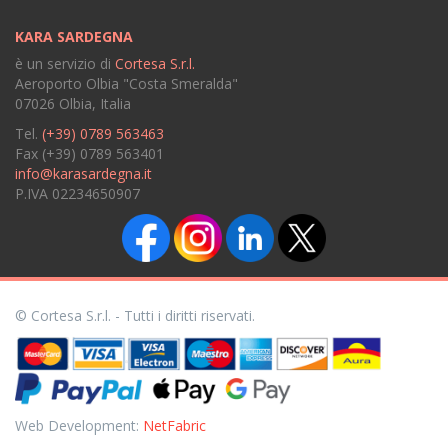
KARA SARDEGNA
è un servizio di
Cortesa S.r.l.
Aeroporto Olbia "Costa Smeralda"
07026 Olbia, Italia
Tel.
(+39) 0789 563463
Fax (+39) 0789 563401
info@karasardegna.it
P.IVA 02234650907
© Cortesa S.r.l. - Tutti i diritti riservati.
Web Development:
NetFabric