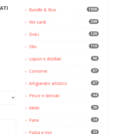
ATI
1008
Bundle & Box
349
Vini sardi
120
Dolci
110
Olio
96
Liquori e distillati
67
Conserve
67
Artigianato artistico
44
Pesce e derivati
36
Miele
34
Pane
33
Pasta e riso