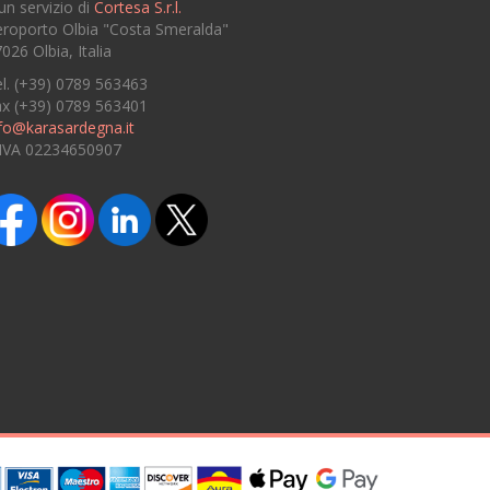
un servizio di
Cortesa S.r.l.
roporto Olbia "Costa Smeralda"
026 Olbia, Italia
l. (+39) 0789 563463
ax (+39) 0789 563401
fo@karasardegna.it
.IVA 02234650907