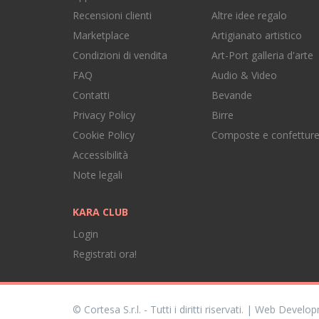
Recensioni clienti
Altre idee regalo
Marketplace
Artigianato artistico
Condizioni di vendita
Art-Port galleria d'arte
FAQ
Audio & Video
Contatti
Bevande
Privacy Policy
Birre
Cookie Policy
Composte e confettur
Accessibilità
Note legali
KARA CLUB
Login
Registrati ora!
© Cortesa S.r.l. - Tutti i diritti riservati. | Web Devel