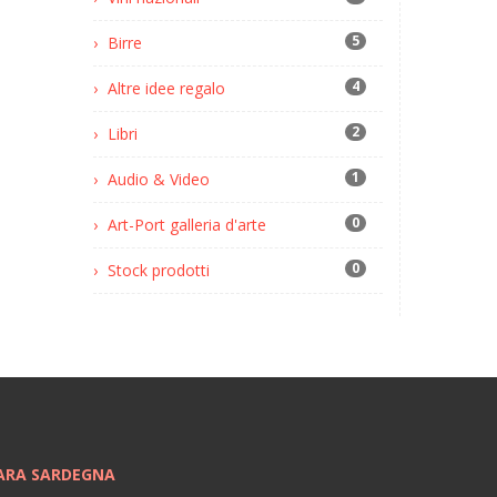
5
Birre
4
Altre idee regalo
2
Libri
1
Audio & Video
0
Art-Port galleria d'arte
0
Stock prodotti
ARA SARDEGNA