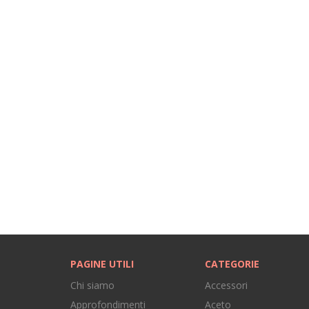
PAGINE UTILI
CATEGORIE
Chi siamo
Accessori
Approfondimenti
Aceto