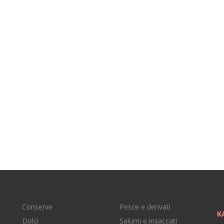
Conserve
Pesce e derivati
K
Dolci
Salumi e insaccati