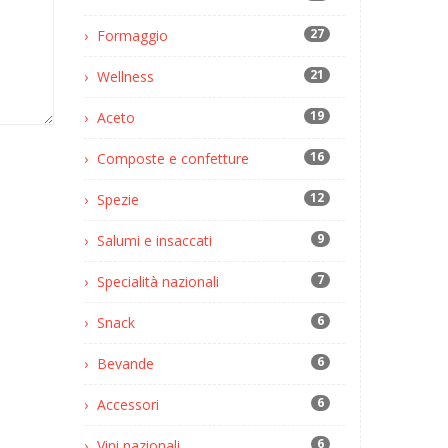
27
Formaggio
21
Wellness
19
Aceto
16
Composte e confetture
12
Spezie
9
Salumi e insaccati
7
Specialità nazionali
6
Snack
6
Bevande
6
Accessori
6
Vini nazionali