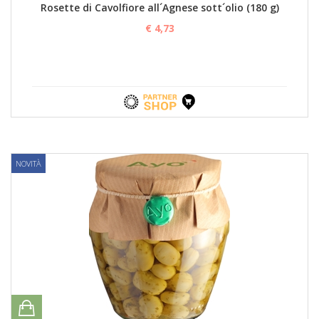
Rosette di Cavolfiore all´Agnese sott´olio (180 g)
€ 4,73
NOVITÀ