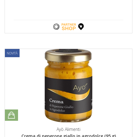
NOVITÀ
Ayò Alimenti
Crema di peperone giallo in agrodolce (95 g)