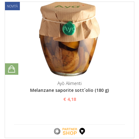
NOVITÀ
Ayò Alimenti
Melanzane saporite sott´olio (180 g)
€ 4,18