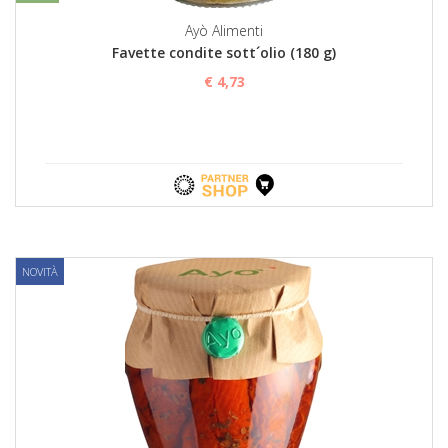
Ayò Alimenti
Favette condite sott´olio (180 g)
€ 4,73
NOVITÀ