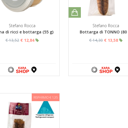
Stefano Rocca
Stefano Rocca
a di ricci e bottarga (55 g)
Bottarga di TONNO (80 
€ 13,52
€ 12,84
€ 14,30
€ 13,58
RISPARMIO € 1,35