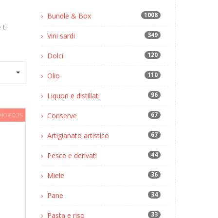
1008
Bundle & Box
 ti
349
Vini sardi
120
Dolci
110
Olio
96
Liquori e distillati
67
Conserve
IO € 0,75
67
Artigianato artistico
44
Pesce e derivati
36
Miele
34
Pane
33
Pasta e riso