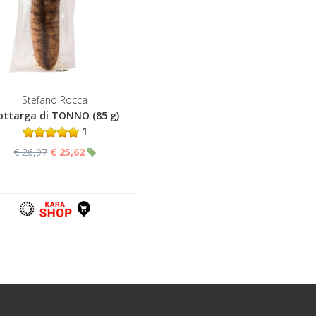
Stefano Rocca
ottarga di TONNO (85 g)
1
€ 26,97
€ 25,62