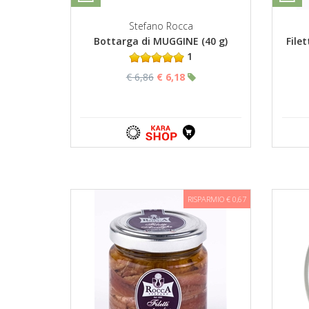
Stefano Rocca
Bottarga di MUGGINE (40 g)
Filet
1
€ 6,86
€ 6,18
RISPARMIO € 0,67