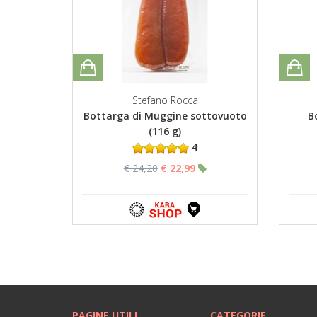
Stefano Rocca
Bottarga di Muggine sottovuoto
B
(116 g)
4
€ 24,20
€ 22,99
PAGINE UTILI
CATEGORIE