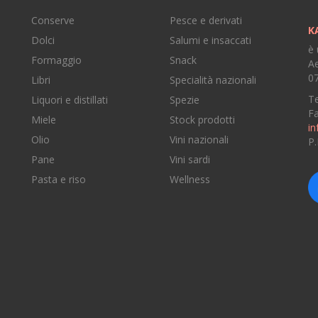
Conserve
Pesce e derivati
K
Dolci
Salumi e insaccati
è 
Formaggio
Snack
Ae
07
Libri
Specialità nazionali
Te
Liquori e distillati
Spezie
F
Miele
Stock prodotti
in
Olio
Vini nazionali
P
Pane
Vini sardi
e
Pasta e riso
Wellness