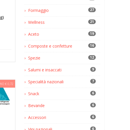
27
Formaggio
g)
21
Wellness
19
Aceto
16
Composte e confetture
12
Spezie
9
Salumi e insaccati
7
Specialità nazionali
IO € 0,72
6
Snack
6
Bevande
6
Accessori
6
Vini nazionali