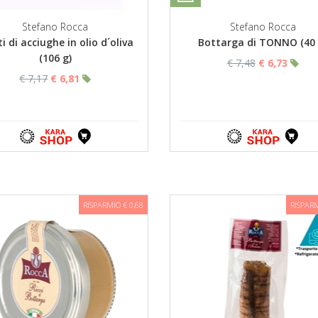
Stefano Rocca
Stefano Rocca
ti di acciughe in olio d´oliva
Bottarga di TONNO (40 
(106 g)
€ 7,48
€ 6,73
€ 7,17
€ 6,81
RISPARMIO € 0,68
RISPARM