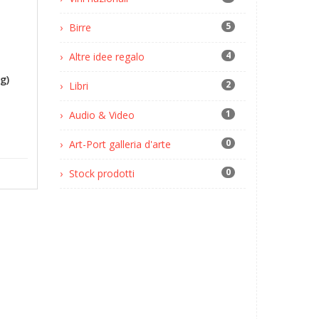
5
Birre
4
Altre idee regalo
g)
2
Libri
1
Audio & Video
0
Art-Port galleria d'arte
0
Stock prodotti