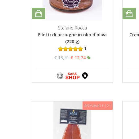
Stefano Rocca
Filetti di acciughe in olio d´oliva
Crem
(220 g)
1
€ 13,41
€ 12,74
RISPARMIO € 1,21