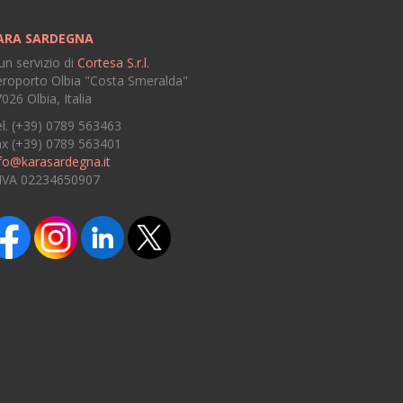
ARA SARDEGNA
un servizio di
Cortesa S.r.l.
roporto Olbia "Costa Smeralda"
026 Olbia, Italia
l. (+39) 0789 563463
ax (+39) 0789 563401
fo@karasardegna.it
.IVA 02234650907