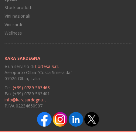
Stock prodotti
Vini nazionali
Vini sardi
Wellness
KARA SARDEGNA
è un servizio di
Cortesa S.r.l.
Aeroporto Olbia "Costa Smeralda"
07026 Olbia, Italia
Tel.
(+39) 0789 563463
Fax (+39) 0789 563401
info@karasardegna.it
P.IVA 02234650907