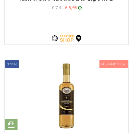
€ 7,44
€ 5,95
NOVITÀ
RISPARMIO € 0,43