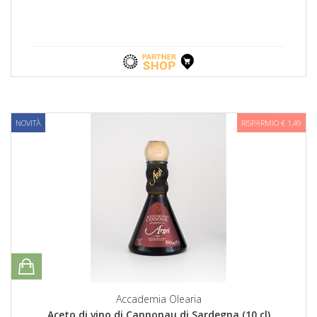
NOVITÀ
RISPARMIO € 1,49
Accademia Olearia
Aceto di vino di Cannonau di Sardegna (10 cl)