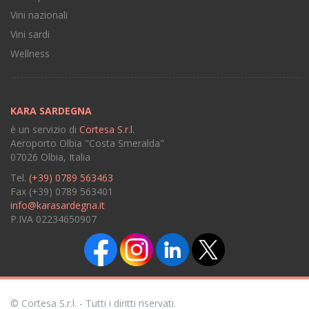
Vini nazionali
Vini sardi
Wellness
KARA SARDEGNA
è un servizio di
Cortesa S.r.l.
Aeroporto Olbia "Costa Smeralda"
07026 Olbia, Italia
Tel.
(+39) 0789 563463
Fax (+39) 0789 563401
info@karasardegna.it
P.IVA 02234650907
© Cortesa S.r.l. - Tutti i diritti riservati.