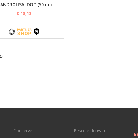
ANDROLISAI DOC (50 ml)
€ 18,18
LO
Conserve
Pesce e derivati
K