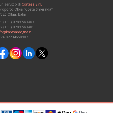
un servizio di
Cortesa S.r.l.
roporto Olbia "Costa Smeralda"
026 Olbia, Italia
l. (+39) 0789 563463
ax (+39) 0789 563401
fo@karasardegna.it
.IVA 02234650907