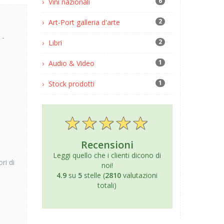
6
Vini nazionali
2
Art-Port galleria d'arte
 -
2
Libri
1
Audio & Video
1
Stock prodotti
Recensioni
Leggi quello che i clienti dicono di
ri di
noi!
4.9
su
5
stelle (
2810
valutazioni
totali)