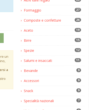
Altre idee regalo
27
Formaggio
26
Composte e confetture
19
Aceto
15
Birre
12
Spezie
ere un
11
Salumi e insaccati
ino,
ersi a
9
Bevande
stro
9
Accessori
9
Snack
7
Specialità nazionali