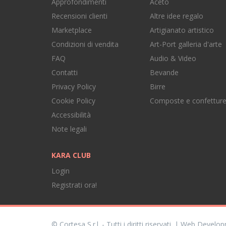
Approfondimenti
Aceto
Recensioni clienti
Altre idee regalo
Marketplace
Artigianato artistico
Condizioni di vendita
Art-Port galleria d'arte
FAQ
Audio & Video
Contatti
Bevande
Privacy Policy
Birre
Cookie Policy
Composte e confettur
Accessibilità
Note legali
KARA CLUB
Login
Registrati ora!
© Cortesa S.r.l. - Tutti i diritti riservati. | Web Devel