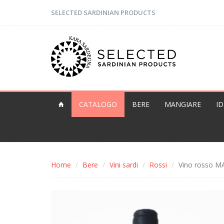
SELECTED SARDINIAN PRODUCTS
CATALOGO
BERE
MANGIARE
I
Home
Bere
Vini sardi
Rossi
Vino rosso MA