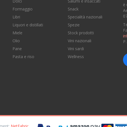
Dolci
Salumi e insaccati
è 
Formaggio
Snack
Ae
07
Libri
Specialità nazionali
Te
Liquori e distillati
Spezie
F
Miele
Stock prodotti
in
Olio
Vini nazionali
P
Pane
Vini sardi
e
Pasta e riso
Wellness
opment:
NetFabric