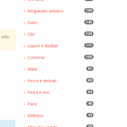
199
Artigianato artistico
145
Dolci
120
Olio
 solo
111
Liquori e distillati
105
Conserve
81
Miele
68
Pesce e derivati
64
Pasta e riso
48
Pane
43
Wellness
28