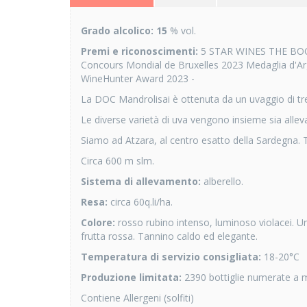
Grado alcolico: 15
% vol.
Premi e riconoscimenti:
5 STAR WINES THE BOOK -
Concours Mondial de Bruxelles 2023 Medaglia d'A
WineHunter Award 2023 -
La DOC Mandrolisai è ottenuta da un uvaggio di tre
Le diverse varietà di uva vengono insieme sia alleva
Siamo ad Atzara, al centro esatto della Sardegna. 
Circa 600 m slm.
Sistema di allevamento:
alberello.
Resa:
circa 60q.li/ha.
Colore:
rosso rubino intenso, luminoso violacei. U
frutta rossa. Tannino caldo ed elegante.
Temperatura di servizio consigliata:
18-20°C
Produzione limitata:
2390 bottiglie numerate a
Contiene Allergeni (solfiti)