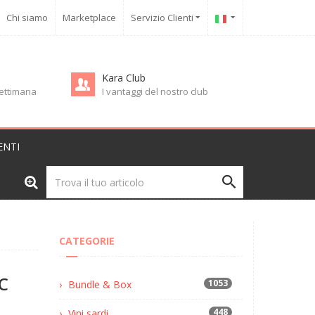
Chi siamo
Marketplace
Servizio Clienti
Kara Club
 settimana
I vantaggi del nostro club
ENTI
CATEGORIE
C
1053
Bundle & Box
448
Vini sardi