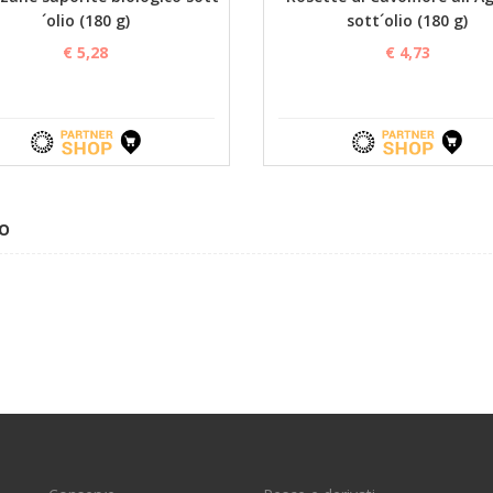
´olio (180 g)
sott´olio (180 g)
€ 5,28
€ 4,73
LO