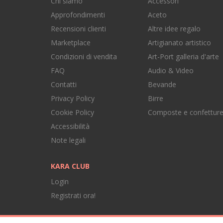
Chi siamo
Accessori
Approfondimenti
Aceto
Recensioni clienti
Altre idee regalo
Marketplace
Artigianato artistico
Condizioni di vendita
Art-Port galleria d'arte
FAQ
Audio & Video
Contatti
Bevande
Privacy Policy
Birre
Cookie Policy
Composte e confettur
Accessibilità
Note legali
KARA CLUB
Login
Registrati ora!