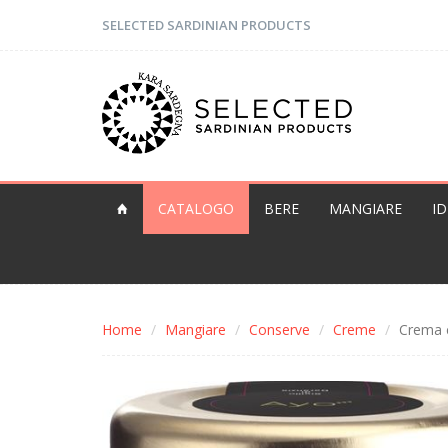
SELECTED SARDINIAN PRODUCTS
CATALOGO
BERE
MANGIARE
I
Home
Mangiare
Conserve
Creme
Crema c