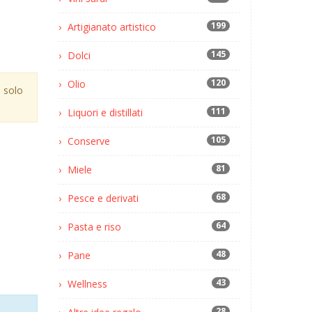
199
Artigianato artistico
145
Dolci
120
Olio
 solo
111
Liquori e distillati
105
Conserve
81
Miele
68
Pesce e derivati
64
Pasta e riso
48
Pane
43
Wellness
28