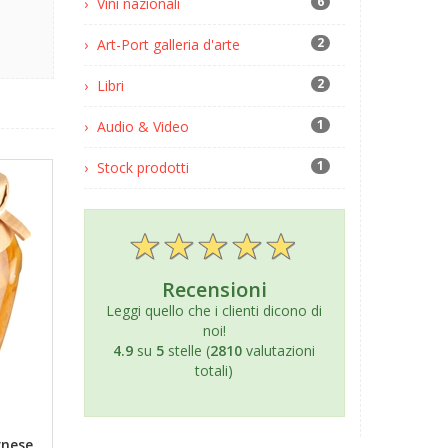
6
Vini nazionali
2
Art-Port galleria d'arte
2
Libri
1
Audio & Video
1
Stock prodotti
Recensioni
Leggi quello che i clienti dicono di
noi!
4.9
su
5
stelle (
2810
valutazioni
totali)
gnese