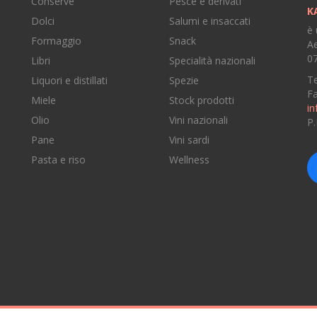
Conserve
Pesce e derivati
K
Dolci
Salumi e insaccati
è 
Formaggio
Snack
Ae
07
Libri
Specialità nazionali
Te
Liquori e distillati
Spezie
F
Miele
Stock prodotti
in
Olio
Vini nazionali
P
Pane
Vini sardi
e
Pasta e riso
Wellness