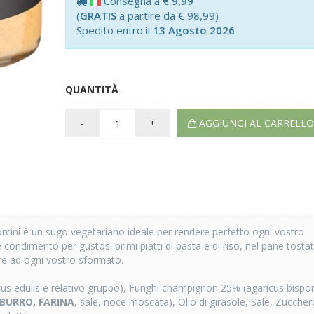
Consegna a
€ 9,99
(
GRATIS
a partire da € 98,99)
Spedito entro il
13 Agosto 2026
QUANTITÀ
-
+
AGGIUNGI AL CARRELLO
orcini è un sugo vegetariano ideale per rendere perfetto ogni vostro
ondimento per gustosi primi piatti di pasta e di riso, nel pane tosta
ere ad ogni vostro sformato.
us edulis e relativo gruppo), Funghi champignon 25% (agaricus bispor
 BURRO, FARINA
, sale, noce moscata), Olio di girasole, Sale, Zuccher