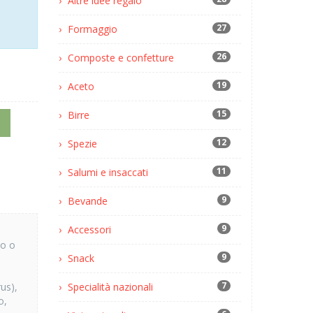
Altre idee regalo
27
Formaggio
26
Composte e confetture
19
Aceto
15
Birre
12
Spezie
11
Salumi e insaccati
9
Bevande
9
Accessori
to o
9
Snack
7
us),
Specialità nazionali
o,