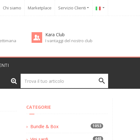
Chi siamo
Marketplace
Servizio Clienti
Kara Club
 settimana
I vantaggi del nostro club
ENTI
CATEGORIE
1053
Bundle & Box
448
Vini sardi