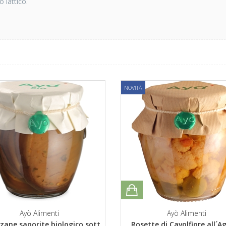
 lattico.
NOVITÀ
Ayò Alimenti
Ayò Alimenti
zane saporite biologico sott
Rosette di Cavolfiore all´A