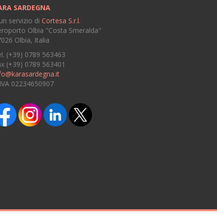
ARA SARDEGNA
un servizio di
Cortesa S.r.l.
roporto Olbia "Costa Smeralda"
026 Olbia, Italia
l. (+39) 0789 563463
ax (+39) 0789 563401
fo@karasardegna.it
.IVA 02234650907