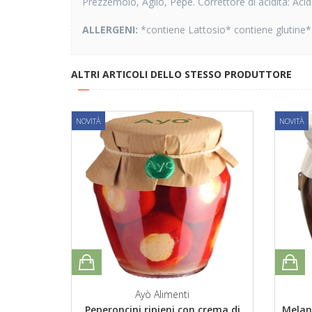
Prezzemolo, Aglio, Pepe. Correttore di acidità: Acido
ALLERGENI:
*contiene Lattosio* contiene glutine*
ALTRI ARTICOLI DELLO STESSO PRODUTTORE
NOVITÀ
NOVITÀ
Ayò Alimenti
Peperoncini ripieni con crema di
Melan