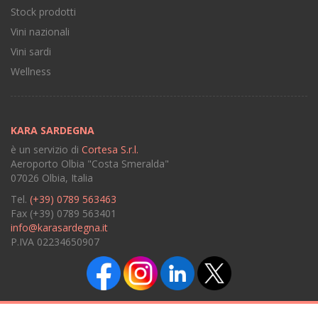
Stock prodotti
Vini nazionali
Vini sardi
Wellness
KARA SARDEGNA
è un servizio di
Cortesa S.r.l.
Aeroporto Olbia "Costa Smeralda"
07026 Olbia, Italia
Tel.
(+39) 0789 563463
Fax (+39) 0789 563401
info@karasardegna.it
P.IVA 02234650907