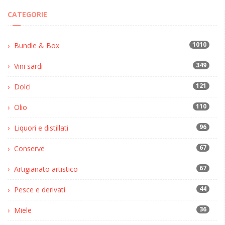
CATEGORIE
1010
Bundle & Box
349
Vini sardi
121
Dolci
110
Olio
96
Liquori e distillati
67
Conserve
67
Artigianato artistico
44
Pesce e derivati
36
Miele