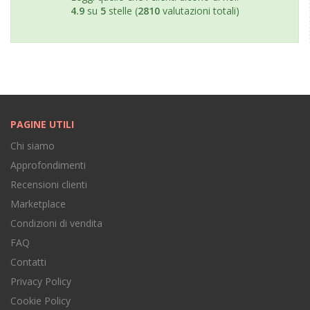
4.9
su
5
stelle (
2810
valutazioni totali)
PAGINE UTILI
Chi siamo
Approfondimenti
Recensioni clienti
Marketplace
Condizioni di vendita
FAQ
Contatti
Privacy Policy
Cookie Policy