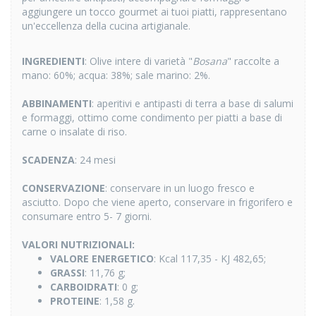
aggiungere un tocco gourmet ai tuoi piatti, rappresentano
un'eccellenza della cucina artigianale.
INGREDIENTI
: Olive intere di varietà "
Bosana
" raccolte a
mano: 60%; acqua: 38%; sale marino: 2%.
ABBINAMENTI
: aperitivi e antipasti di terra a base di salumi
e formaggi, ottimo come condimento per piatti a base di
carne o insalate di riso.
SCADENZA
: 24 mesi
CONSERVAZIONE
: conservare in un luogo fresco e
asciutto. Dopo che viene aperto, conservare in frigorifero e
consumare entro 5- 7 giorni.
VALORI NUTRIZIONALI:
VALORE ENERGETICO
: Kcal 117,35 - KJ 482,65;
GRASSI
: 11,76 g;
CARBOIDRATI
: 0 g;
PROTEINE
: 1,58 g.