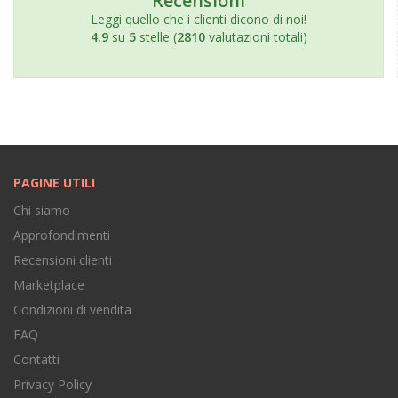
Recensioni
Leggi quello che i clienti dicono di noi!
4.9
su
5
stelle (
2810
valutazioni totali)
PAGINE UTILI
Chi siamo
Approfondimenti
Recensioni clienti
Marketplace
Condizioni di vendita
FAQ
Contatti
Privacy Policy