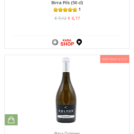
Birra Pils (50 cl)
1
€ 7,12
€ 6,77
RISPARMIO € 0,31
Birra Dolmen