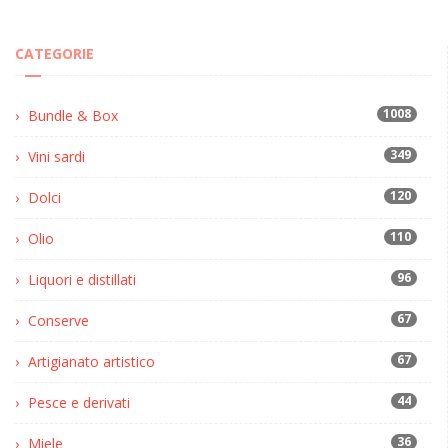
CATEGORIE
1008
Bundle & Box
349
Vini sardi
120
Dolci
110
Olio
96
Liquori e distillati
67
Conserve
67
Artigianato artistico
44
Pesce e derivati
36
Miele