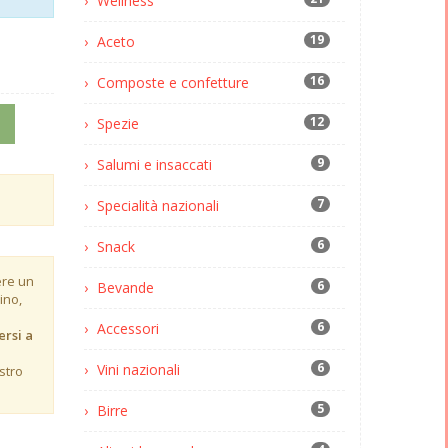
Wellness
19
Aceto
16
Composte e confetture
12
Spezie
9
Salumi e insaccati
7
Specialità nazionali
6
Snack
ere un
6
Bevande
ino,
6
Accessori
ersi a
6
Vini nazionali
stro
5
Birre