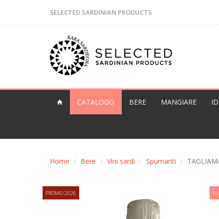
SELECTED SARDINIAN PRODUCTS
CATALOGO
BERE
MANGIARE
I
Home
Bere
Vini sardi
Spumanti
TAGLIAMAR
PROMO 2026
RI