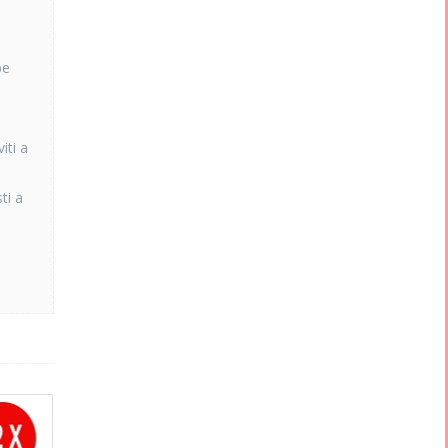
be
iti a
ti a