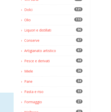
121
Dolci
110
Olio
96
Liquori e distillati
67
Conserve
67
Artigianato artistico
44
Pesce e derivati
36
Miele
34
Pane
33
Pasta e riso
27
Formaggio
21