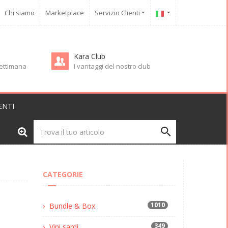
Chi siamo
Marketplace
Servizio Clienti
Kara Club
 settimana
I vantaggi del nostro club
ENTI
CATEGORIE
1010
Bundle & Box
349
Vini sardi