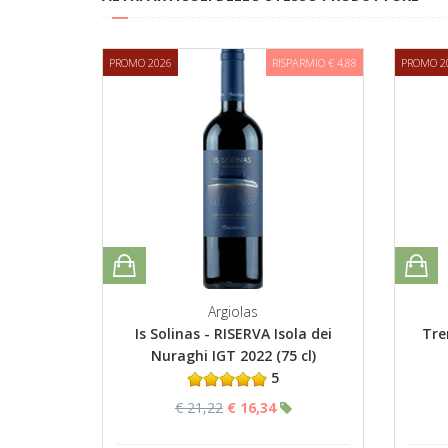
PROMO 2026
RISPARMIO € 4,88
PROMO 2
Argiolas
Is Solinas - RISERVA Isola dei
Tre
Nuraghi IGT 2022 (75 cl)
5
€ 21,22
€ 16,34