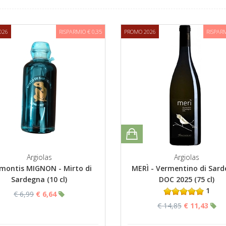
026
RISPARMIO € 0,35
PROMO 2026
RISPARM
Argiolas
Argiolas
montis MIGNON - Mirto di
MERÌ - Vermentino di Sar
Sardegna (10 cl)
DOC 2025 (75 cl)
1
€ 6,99
€ 6,64
€ 14,85
€ 11,43