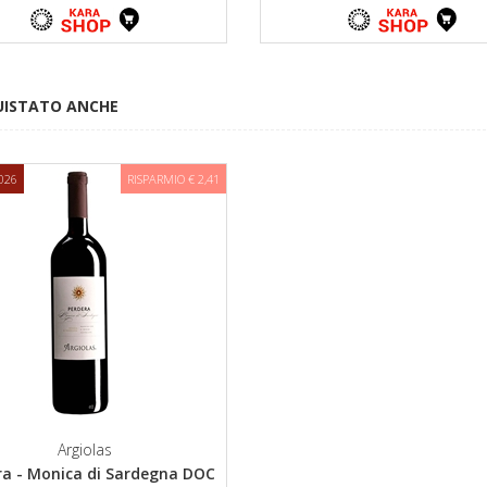
UISTATO ANCHE
026
RISPARMIO € 2,41
Argiolas
ra - Monica di Sardegna DOC