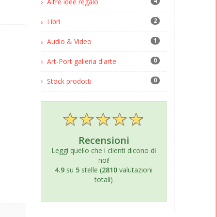
4
Altre idee regalo
2
Libri
1
Audio & Video
0
Art-Port galleria d'arte
0
Stock prodotti
Recensioni
Leggi quello che i clienti dicono di
noi!
4.9
su
5
stelle (
2810
valutazioni
totali)