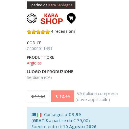
Spedito da
Kara Sardegna
4 recensioni
CODICE
C0000011431
PRODUTTORE
Argiolas
LUOGO DI PRODUZIONE
Serdiana (CA)
IVA italiana compresa
€ 12,44
€ 14,64
(dove applicabile)
Consegna a
€ 9,99
(
GRATIS
a partire da € 79,00)
Spedito entro il
10 Agosto 2026